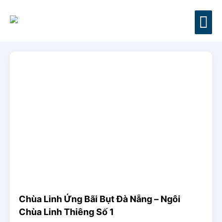
TRANG CHỦ
ĐẶT THUÊ XE
BLOG DU LỊCH
CÂU HỎI THƯỜNG GẶP
Chùa Linh Ứng Bãi Bụt Đà Nẵng – Ngôi
Chùa Linh Thiêng Số 1